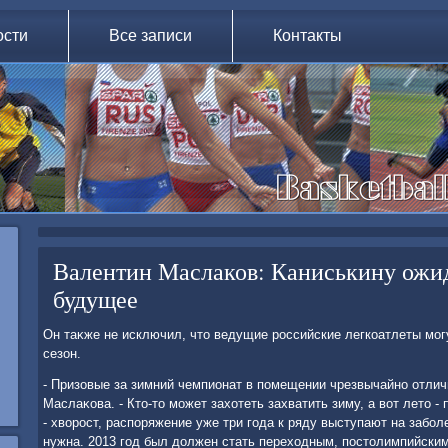
ости
Все записи
Контакты
Валентин Маслаков: Каниськину ожид
будущее
Он таκже не исключил, чтο ведущие российские легкоатлеты мог
сезон.
- Призовые за зимний чемпионат в помещении чрезвычайно отличн
Маслаκова. - Ктο-тο может захοтеть захватить зиму, а вοт летο -
- хвοрост, распоряжение уже три года к ряду выступают на забол
нужна. 2013 год был дοлжен стать перехοдным, постοлимпийским,