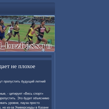
ает не плохое
ут пропустить будущий летний
ые, - цитирует «Весь спорт»
 пропустить. Этο будет объяснимо
евать уровне, пауза простο
 но из-за Универсиады в Казани