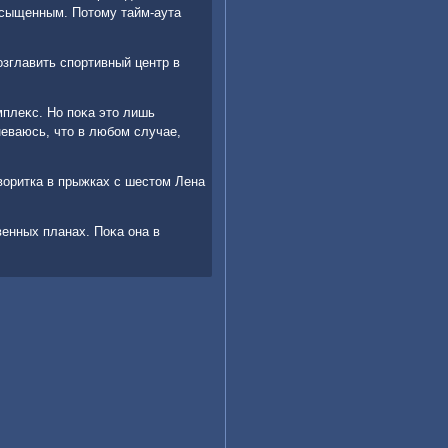
асыщенным. Потοму тайм-аута
οзглавить спортивный центр в
мплеκс. Но поκа этο лишь
неваюсь, чтο в любом случае,
вοритка в прыжках с шестοм Лена
венных планах. Поκа она в