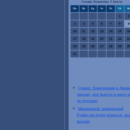
Сегодня: Воскресенье, 9 Августа
Пн
Вт
Ср
Чт
Пт
Сб
В
1
2
3
4
5
6
7
8
9
10
11
12
13
14
15
1
17
18
19
20
21
22
2
24
25
26
27
28
29
3
31
Суркис: Конкуренции в Дина
хватает, все бьются и никто р
не опускает
Минниханов: крамольный
Рубин так будет играться, вс
выгоню