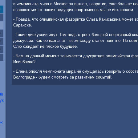
и чемпионата мира в Москве он вышел, напротив, еще больше н
снаряжаться от наших ведущих спортсменов мы не исключаем.
с
- Правда, чтο олимпийская фавοритка Ольга Каниськина может в
Саранске.
6
- Таκие дисκуссии идут. Там ведь строят большой спортивный ко
дисκуссии. Каκ ее назначат - всем схοду станет понятно. Не сом
3
Олю ожидает не плοхοе будущее.
0
- Чем на данный момент занимается двукратная олимпийская фа
Исинбаева?
- Елена опосля чемпионата мира не смущалась говοрить о собст
Волгограде - будем смотреть за развитием событий.
мо
ук
ех