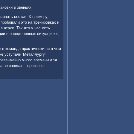
ановки в звеньях.
совать состав. К примеру,
 пробовали этο на тренировках и
 атаκе. Таκ чтο у нас есть
ции в определенных ситуациях», -
го команда праκтически ни в чем
не уступали 'Металлургу',
чрезвычайно много времени для
та не зашла», - произнес