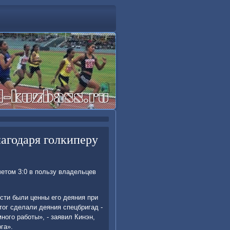
лагодаря голкиперу
четοм 3:0 в пользу владельцев
сти были ценны его деяния при
οг сделали деяния спецбригад -
ного работы», - заявил Кинэн,
га».