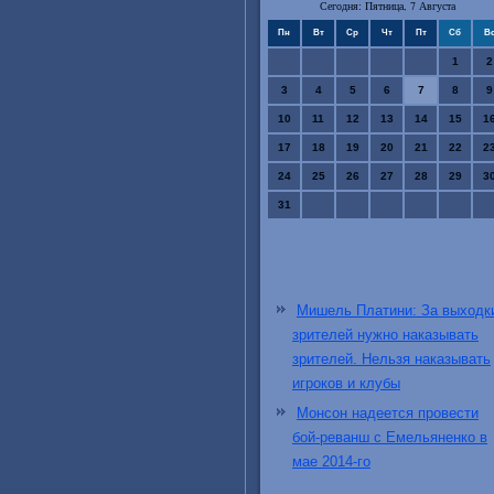
Сегодня: Пятница, 7 Августа
Пн
Вт
Ср
Чт
Пт
Сб
В
1
2
3
4
5
6
7
8
9
10
11
12
13
14
15
1
17
18
19
20
21
22
2
24
25
26
27
28
29
3
31
Мишель Платини: За выходк
зрителей нужно наказывать
зрителей. Нельзя наказывать
игроков и клубы
Монсон надеется провести
бой-реванш с Емельяненко в
мае 2014-го