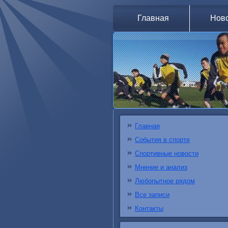
Главная
Нов
Главная
События в спорте
Спортивные новости
Мнение и анализ
Любопытное рядом
Все записи
Контакты