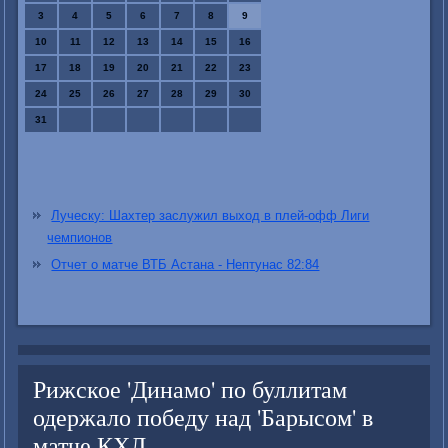
3
4
5
6
7
8
9
10
11
12
13
14
15
16
17
18
19
20
21
22
23
24
25
26
27
28
29
30
31
Луческу: Шахтер заслужил выход в плей-офф Лиги
чемпионов
Отчет о матче ВТБ Астана - Нептунас 82:84
Рижское 'Динамо' по буллитам
одержало победу над 'Барысом' в
матче КХЛ