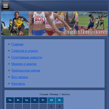
Главная
События в спорте
Спортивные новости
Мнение и анализ
Любопытное рядом
Все записи
Контакты
Сегодня: Пятница, 7 Августа
Пн
Вт
Ср
Чт
Пт
Сб
Вс
1
2