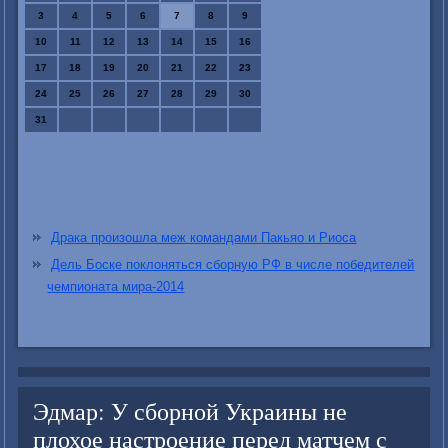
3
4
5
6
7
8
9
10
11
12
13
14
15
16
17
18
19
20
21
22
23
24
25
26
27
28
29
30
31
Драка произошла меж командами Пакьяо и Риоса
Дель Боске поклоняться сборную РФ в числе победителей
чемпионата мира-2014
Эдмар: У сборной Украины не
плохое настроение перед матчем с