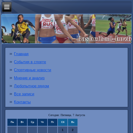
Главная
События в спорте
Спортивные новости
Мнение и анализ
Любопытное рядом
Все записи
Контакты
Сегодня: Пятница, 7 Августа
Пн
Вт
Ср
Чт
Пт
Сб
Вс
1
2