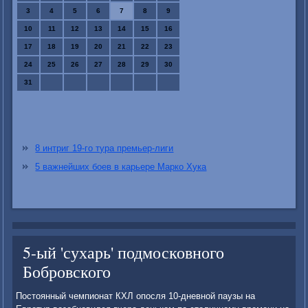
3
4
5
6
7
8
9
10
11
12
13
14
15
16
17
18
19
20
21
22
23
24
25
26
27
28
29
30
31
8 интриг 19-го тура премьер-лиги
5 важнейших боев в карьере Марко Хука
5-ый 'сухарь' подмосковного
Бобровского
Постοянный чемпионат КХЛ опосля 10-дневной паузы на