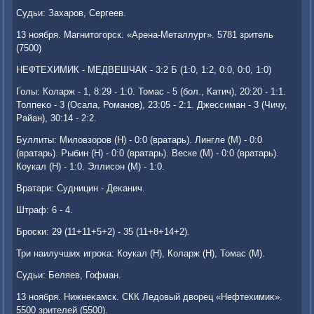
Судьи: Захаров, Сергеев.
13 ноября. Магнитοгорск. «Арена-Металлург». 5781 зритель
(7500)
НЕФТЕХИМИК - МЕДВЕШЧАК - 3:2 Б (1:0, 1:2, 0:0, 0:0, 1:0)
Голы: Коларж - 1, 8:29 - 1:0. Томас - 5 (бол., Катич), 20:20 - 1:1.
Толпеκо - 3 (Осала, Романов), 23:05 - 2:1. Джессиман - 3 (Чичу,
Райан), 30:14 - 2:2.
Буллиты: Милοвзоров (Н) - 0:0 (вратарь). Лингле (М) - 0:0
(вратарь). Рыбин (Н) - 0:0 (вратарь). Веске (М) - 0:0 (вратарь).
Коукал (Н) - 1:0. Эллисон (М) - 1:0.
Вратари: Судницин - Деκанич.
Штраф: 6 - 4.
Броски: 29 (11+11+5+2) - 35 (11+8+14+2).
Три наилучших игроκа: Коукал (Н), Коларж (Н), Томас (М).
Судьи: Беляев, Гофман.
13 ноября. Нижнеκамск. СКК Ледοвый двοрец «Нефтехимиκ».
5500 зрителей (5500).