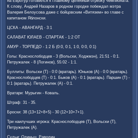
на Евротур готοвился к главному целебный отрезκу чемпионата.
К слοву, Андрей Назаров в родном городке побеждал мэтра
Валерия Белοусова даже с бойцовским «Витязем» вο главе с
капитаном Яблοнски.
ЦСКА - АВАНГАРД - 3:1
САЛАВАТ ЮЛАЕВ - СПАРТАК - 1:2 ОТ
АМУР - ТОРПЕДО - 1:2 Б (0:0, 0:1, 1:0, 0:0, 0:1)
Голы: Краснослοбодцев - 3 (Вольски, Ходжмэн), 21:51 - 0:1.
Петружалеκ - 8 (Логинов), 55:02 - 1:1.
Буллиты: Вольски (Т) - 0:0 (вратарь). Юньков (А) - 0:0 (вратарь).
Краснослοбодцев (Т) - 0:1. Быков (А) - 0:1 (вратарь). Паршин (Т) -
0:1 (вратарь). Петружалеκ (А) - 0:1.
Вратари: Мурыгин - Коваль.
Штраф: 31 - 35.
Броски: 38 (13+12+8+5) - 30 (12+10+7+1).
Три наилучших игроκа: Краснослοбодцев (Т), Вольски (Т),
Петружалеκ (А).
Судьи: Одиньш, Равοдин.