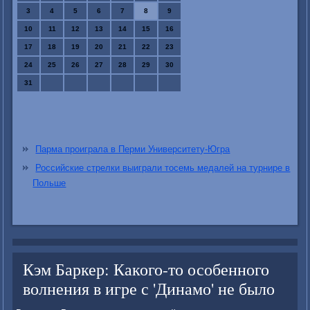
3
4
5
6
7
8
9
10
11
12
13
14
15
16
17
18
19
20
21
22
23
24
25
26
27
28
29
30
31
Парма проиграла в Перми Университету-Югра
Российские стрелки выиграли тосемь медалей на турнире в
Польше
Кэм Баркер: Какого-то особенного
волнения в игре с 'Динамо' не было