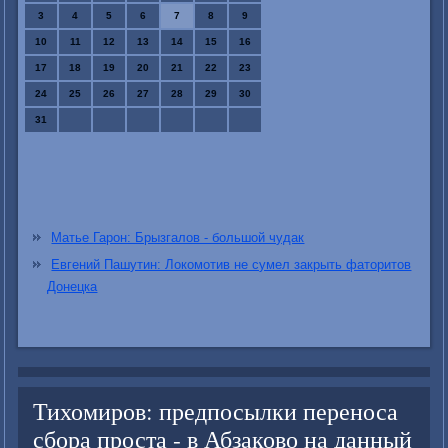
3
4
5
6
7
8
9
10
11
12
13
14
15
16
17
18
19
20
21
22
23
24
25
26
27
28
29
30
31
Матье Гарон: Брызгалов - большой чудак
Евгений Пашутин: Локомотив не сумел закрыть фаторитов
Донецка
Тихомиров: предпосылки переноса
сбора проста - в Абзаково на данный