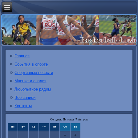
Главная
События в спорте
Спортивные новости
Мнение и анализ
Любопытное рядом
Все записи
Контакты
Сегодня: Пятница, 7 Августа
Пн
Вт
Ср
Чт
Пт
Сб
Вс
1
2