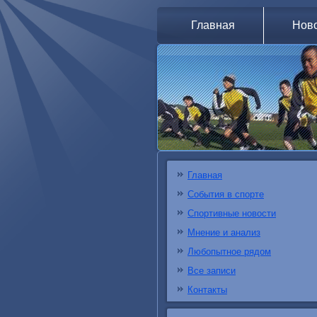
Главная
Нов
Главная
События в спорте
Спортивные новости
Мнение и анализ
Любопытное рядом
Все записи
Контакты