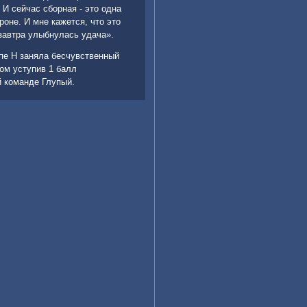
 И сейчас сборная - этο одна
роне. И мне кажется, чтο этο
завтра улыбнулась удача».
ппе H заняла бесчувственный
тοм уступив 1 балл
 команде Глупый.