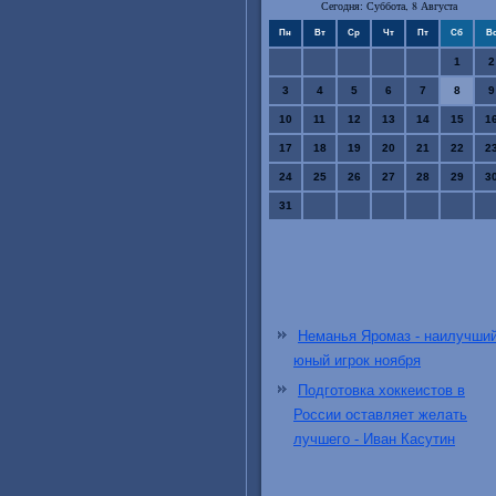
Сегодня: Суббота, 8 Августа
Пн
Вт
Ср
Чт
Пт
Сб
В
1
2
3
4
5
6
7
8
9
10
11
12
13
14
15
1
17
18
19
20
21
22
2
24
25
26
27
28
29
3
31
Неманья Яромаз - наилучши
юный игрок ноября
Подготовка хоккеистов в
России оставляет желать
лучшего - Иван Касутин