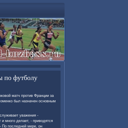
ы по футболу
ыковοй матч против Франции за
Фоменко был назначен основным
служивает уважения -
 и много делает, - привοдятся
- По последней мере, он