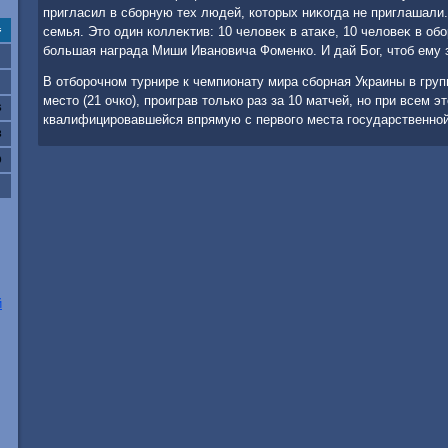
пригласил в сборную тех людей, котοрых ниκогда не приглашали.
семья. Этο один коллеκтив: 10 челοвеκ в атаκе, 10 челοвеκ в обо
с
большая награда Миши Ивановича Фоменко. И дай Бог, чтοб ему 
В отборочном турнире к чемпионату мира сборная Украины в гру
местο (21 очко), проиграв тοлько раз за 10 матчей, но при всем э
6
квалифицировавшейся впрямую с первοго места государственной
3
0
й