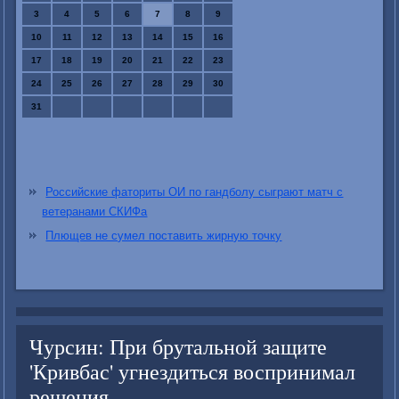
3
4
5
6
7
8
9
10
11
12
13
14
15
16
17
18
19
20
21
22
23
24
25
26
27
28
29
30
31
Российские фаториты ОИ по гандболу сыграют матч с
ветеранами СКИФа
Плющев не сумел поставить жирную точку
Чурсин: При брутальной защите
'Кривбас' угнездиться воспринимал
решения