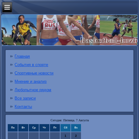
Главная
События в спорте
Спортивные новости
Мнение и анализ
Любопытное рядом
Все записи
Контакты
Сегодня: Пятница, 7 Августа
Пн
Вт
Ср
Чт
Пт
Сб
Вс
1
2