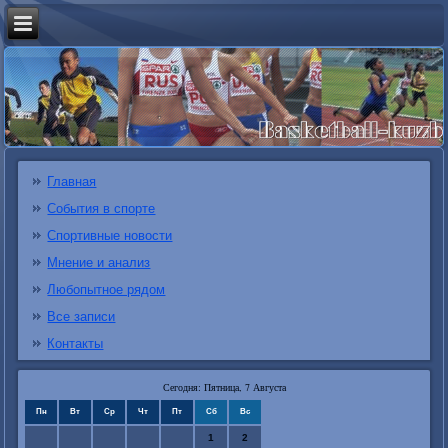
Главная
События в спорте
Спортивные новости
Мнение и анализ
Любопытное рядом
Все записи
Контакты
Сегодня: Пятница, 7 Августа
Пн
Вт
Ср
Чт
Пт
Сб
Вс
1
2