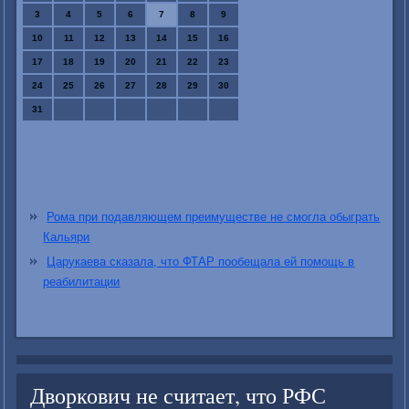
3
4
5
6
7
8
9
10
11
12
13
14
15
16
17
18
19
20
21
22
23
24
25
26
27
28
29
30
31
Рома при подавляющем преимуществе не смогла обыграть
Кальяри
Царукаева сказала, что ФТАР пообещала ей помощь в
реабилитации
Дворкович не считает, что РФС