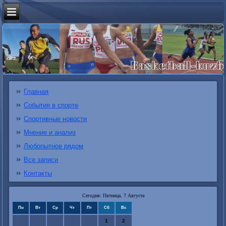
Главная
События в спорте
Спортивные новости
Мнение и анализ
Любопытное рядом
Все записи
Контакты
Сегодня: Пятница, 7 Августа
Пн
Вт
Ср
Чт
Пт
Сб
Вс
1
2