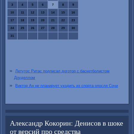
3
4
5
6
7
8
9
10
11
12
13
14
15
16
17
18
19
20
21
22
23
24
25
26
27
28
29
30
31
Летутос Ритас подписал доготор с баскетболистом
Доуделлом
Виктор Ан не планирует уходить из спорта опосля Сочи
Александр Кокорин: Денисов в шоке
от версий про средства