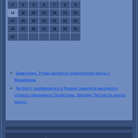
3
4
5
6
7
8
9
10
11
12
13
14
15
16
17
18
19
20
21
22
23
24
25
26
27
28
29
30
31
Шимунджа: Рубин является победителем матча с
Марибором
На борту разбившегося в Казани самолета находился
отпрыск президента Татарстана, фаторит России по ралли-
кроссу