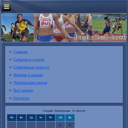
Главная
События в спорте
Спортивные новости
Мнение и анализ
Любопытное рядом
Все записи
Контакты
Сегодня: Понедельник, 10 Августа
Пн
Вт
Ср
Чт
Пт
Сб
Вс
1
2