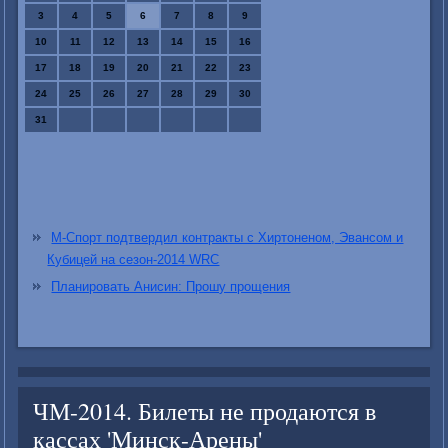
3
4
5
6
7
8
9
10
11
12
13
14
15
16
17
18
19
20
21
22
23
24
25
26
27
28
29
30
31
М-Спорт подтвердил контракты с Хиртоненом, Эвансом и
Кубицей на сезон-2014 WRC
Планировать Анисин: Прошу прощения
ЧМ-2014. Билеты не продаются в
кассах 'Минск-Арены'