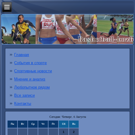
Главная
События в спорте
Спортивные новости
Мнение и анализ
Любопытное рядом
Все записи
Контакты
Сегодня: Четверг, 6 Августа
Пн
Вт
Ср
Чт
Пт
Сб
Вс
1
2