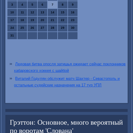
3
4
5
6
7
8
9
10
11
12
13
14
15
16
17
18
19
20
21
22
23
24
25
26
27
28
29
30
31
Ледовая битва опосля затишья ожидает сейчас поклонников
хабаровского хоккея с шайбой
Виталий Годулян обслужит матч Шахтер - Севастополь и
остальные судейские назначения на 17 тур УПЛ
Грэттон: Основное, много вероятный
по воротам 'Слована'