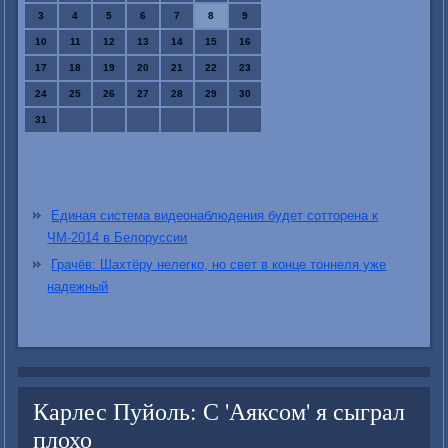
3
4
5
6
7
8
9
10
11
12
13
14
15
16
17
18
19
20
21
22
23
24
25
26
27
28
29
30
31
Единая система видеонаблюдения будет сотторена к
ЧМ-2014 в Белоруссии
Грачёв: Шахтёру нелегко, но свет в конце тоннеля уже
надежный
Карлес Пуйоль: С 'Аяксом' я сыграл
плохо