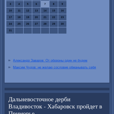
3
4
5
6
7
8
9
10
11
12
13
14
15
16
17
18
19
20
21
22
23
24
25
26
27
28
29
30
31
Александр Заваров: От обороны один не будем
Максим Чудов: не желаю сословие обманывать себя
Дальневосточное дерби
Владивосток - Хабаровск пройдет в
Приморье