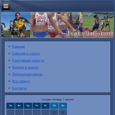
Главная
События в спорте
Спортивные новости
Мнение и анализ
Любопытное рядом
Все записи
Контакты
Сегодня: Пятница, 7 Августа
Пн
Вт
Ср
Чт
Пт
Сб
Вс
1
2