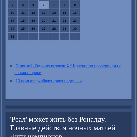
3
4
5
6
7
8
9
10
11
12
13
14
15
16
17
18
19
20
21
22
23
24
25
26
27
28
29
30
31
Галицкий: Один из игроков ФК Краснодар проверялся на
сенсоре ереси
10 самых ярчайших фраз недельки
'Реал' может жить без Роналду.
Главные действия ночных матчей
Лиги чемпионов