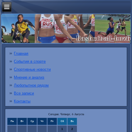
Главная
События в спорте
Спортивные новости
Мнение и анализ
Любопытное рядом
Все записи
Контакты
Сегодня: Четверг, 6 Августа
Пн
Вт
Ср
Чт
Пт
Сб
Вс
1
2