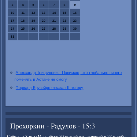
3
4
5
6
7
8
9
10
11
12
13
14
15
16
17
18
19
20
21
22
23
24
25
26
27
28
29
30
31
Александр Трифунович: Понимаю, что глобально ничего
поменять в Астане не смогу
Форвард Крузейро отказал Шахтеру
Прохоркин - Радулов - 15:3
Сейчас в Ханты-Мансийске 20-летний нападающий в 32-м себе