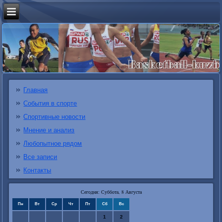
Главная
События в спорте
Спортивные новости
Мнение и анализ
Любопытное рядом
Все записи
Контакты
Сегодня: Суббота, 8 Августа
Пн
Вт
Ср
Чт
Пт
Сб
Вс
1
2