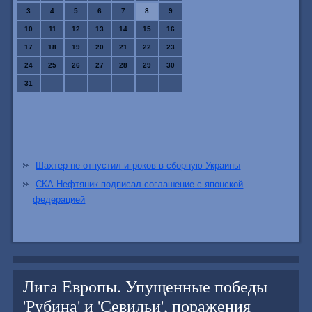
3
4
5
6
7
8
9
10
11
12
13
14
15
16
17
18
19
20
21
22
23
24
25
26
27
28
29
30
31
Шахтер не отпустил игроков в сборную Украины
СКА-Нефтяник подписал соглашение с японской
федерацией
Лига Европы. Упущенные победы
'Рубина' и 'Севильи', поражения