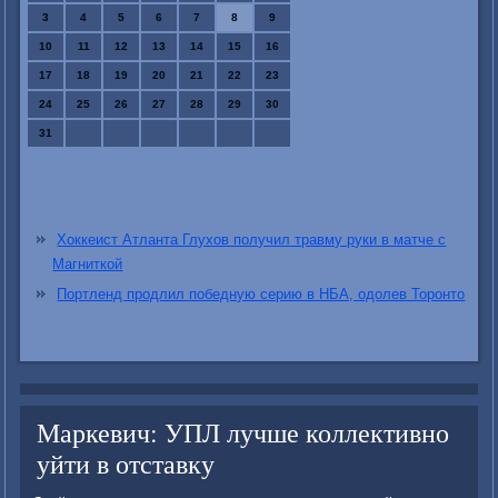
3
4
5
6
7
8
9
10
11
12
13
14
15
16
17
18
19
20
21
22
23
24
25
26
27
28
29
30
31
Хоккеист Атланта Глухов получил травму руки в матче с
Магниткой
Портленд продлил победную серию в НБА, одолев Торонто
Маркевич: УПЛ лучше коллективно
уйти в отставку