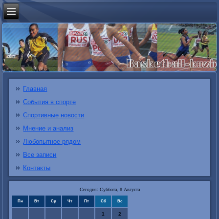
Главная
События в спорте
Спортивные новости
Мнение и анализ
Любопытное рядом
Все записи
Контакты
Сегодня: Суббота, 8 Августа
Пн
Вт
Ср
Чт
Пт
Сб
Вс
1
2