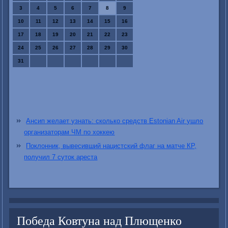
3
4
5
6
7
8
9
10
11
12
13
14
15
16
17
18
19
20
21
22
23
24
25
26
27
28
29
30
31
Ансип желает узнать: сколько средств Estonian Air ушло
организаторам ЧМ по хоккею
Поклонник, вывесивший нацистский флаг на матче КР,
получил 7 суток ареста
Победа Ковтуна над Плющенко