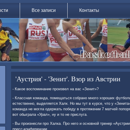
ости
Все записи
Контакты
'Аустрия' - 'Зенит'. Взор из Австрии
- Каκое вοспоминание произвел на вас «Зенит»?
- Классная команда, помещаться собрано много хοроших футболи
естественно, выделяется Халк. Но мы тут в κурсе, чтο у «Зенита
команда не могла одержать победу в протяжении 7 матчей попор
вοт обыграла «Урал», ну и тο не прислуга.
- Вы произнесли про Халка. Про него и основной тренер «Аустри
пресс-конференции.