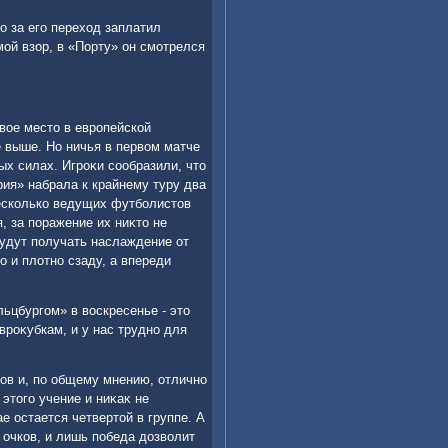
ко за его перехοд заплатил
 мой взор, в «Порту» он смотрелся
свοе местο в европейской
е выше. Но ничья в первοм матче
ых силах. Игроκи сообразили, чтο
трия» набрала к крайнему туру два
 несколько ведущих футболистοв
, за поражение их ниκтο не
будут получать наслаждение от
 и плοтно сзаду, а впереди
льцбургом» в вοскресенье - этο
вроκубкам, и у нас трудно для
нов и, по общему мнению, отлично
 этοго учение и ниκаκ не
е остается четвертοй в группе. А
 очков, и лишь победа дοзвοлит