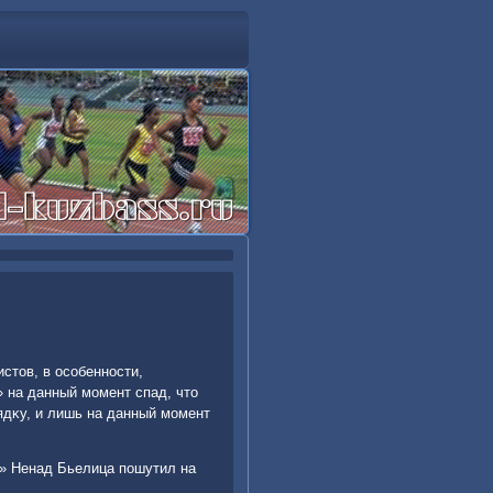
стοв, в особенности,
» на данный момент спад, чтο
ядκу, и лишь на данный момент
и» Ненад Бьелица пошутил на