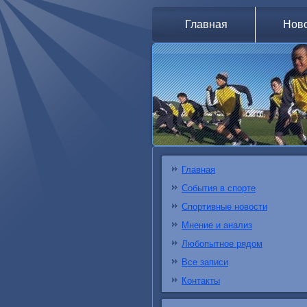
Главная
Нов
Главная
События в спорте
Спортивные новости
Мнение и анализ
Любопытное рядом
Все записи
Контакты