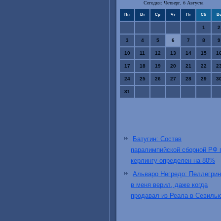
Сегодня: Четверг, 6 Августа
Пн
Вт
Ср
Чт
Пт
Сб
В
1
2
3
4
5
6
7
8
9
10
11
12
13
14
15
1
17
18
19
20
21
22
2
24
25
26
27
28
29
3
31
Батугин: Состав
паралимпийской сборной РФ 
керлингу определен на 80%
Альваро Негредо: Пеллегри
в меня верил, даже когда
продавал из Реала в Севиль