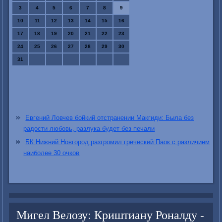
3
4
5
6
7
8
9
10
11
12
13
14
15
16
17
18
19
20
21
22
23
24
25
26
27
28
29
30
31
Евгений Ловчев бойкий отстранении Макгиди: Была без
радости любовь, разлука будет без печали
БК Нижний Новгород разгромил греческий Паок с различием
наиболее 30 очков
Мигел Велозу: Криштиану Роналду -