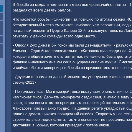
В борьбе за медали чемпионата мира все чрезвычайно плотно - 1
с
разделяют всего девять баллов.
Что касается борьбы «Синергии» за позицию по итогам сезона RC4
бесчувственный место смотрится наиболее чем вероятным, ведь
на данный момент в Пуэрто-Калеро 12-й, а накануне гонок на Ла
6
отыграть у данной команды всего одно место.
3
- Опосля 2-ух дней и 3-х гонок мы были двенадцатыми, - разъя
0
Екимов. - Одно было положительно - «Катюша» шла сзади нас. Хо
которая в общем зачете отстает от нас не намного, была достато
финише нынешнего дня мы себя ощущаем обилие лучше! Смогли 
и сейчас обе эти соперницы в борьбе за призовое место по сезону
- Другими словами на данный момент вы уже думаете лишь о рас
сезону-2013?
- Не только лишь. Мы в каждой гонке выступаем очень отлично. Эт
чемпионат мира! Держать конкурента сзади себя, я имею в виду 
зачет, и при всем этом не проиграть много позиций остальным к
Лансароте чрезвычайно трудно. На данной регате укладистый ощ
плюс не делать никаких порядочный ошибок. Скорость у нас есть
стремительных лодок флота, так что основное - не проваливатьс
дистанции в борьбу, которая приведет к потере очков.