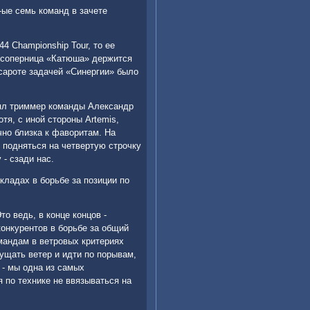
-ые семь команд в зачете
4 Championship Tour, то ее
 соперница «Катюша» держится
нсароте задачей «Синергии» было
снял триммер команды Александр
тя, с иной стороны Artemis,
чно близка к фаворитам. На
подняться на четвертую строчку
 - сзади нас.
кладах в борьбе за позиции по
о ведь, в конце концов -
конкурентов в борьбе за общий
омандам в ветровых критериях
ущать ветер и идти по порывам,
 - мы одна из самых
я по технике не ввязываться на