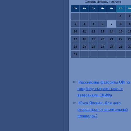
Сегодня: Пятница, 7 Августа
Пн
Вт
Ср
Чт
Пт
Сб
В
1
2
3
4
5
6
7
8
9
10
11
12
13
14
15
1
17
18
19
20
21
22
2
24
25
26
27
28
29
3
31
Российские фаториты ОИ по
гандболу сыграют матч с
ветеранами СКИФа
Юкка Ялонен: Для чего
отрешаться от влиятельный
площадок?