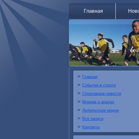
Главная
Нов
Главная
События в спорте
Спортивные новости
Мнение и анализ
Любопытное рядом
Все записи
Контакты