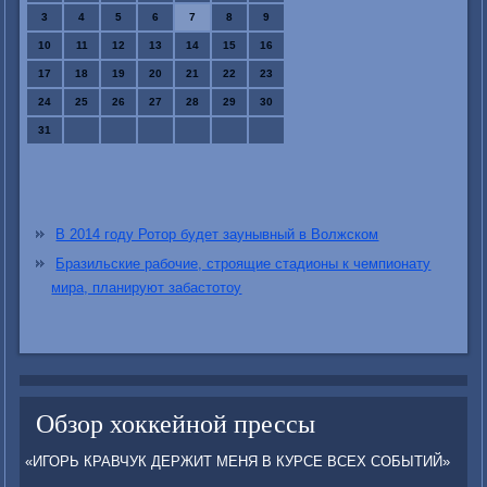
3
4
5
6
7
8
9
10
11
12
13
14
15
16
17
18
19
20
21
22
23
24
25
26
27
28
29
30
31
В 2014 году Ротор будет заунывный в Волжском
Бразильские рабочие, строящие стадионы к чемпионату
мира, планируют забастотоу
Обзор хоккейной прессы
«ИГОРЬ КРАВЧУК ДЕРЖИТ МЕНЯ В КУРСЕ ВСЕХ СОБЫТИЙ»