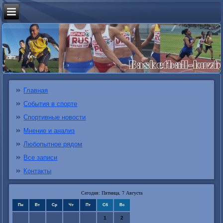
Главная
События в спорте
Спортивные новости
Мнение и анализ
Любопытное рядом
Все записи
Контакты
Сегодня: Пятница, 7 Августа
Пн
Вт
Ср
Чт
Пт
Сб
Вс
1
2