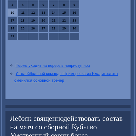
3
4
5
6
7
8
9
10
11
12
13
14
15
16
17
18
19
20
21
22
23
24
25
26
27
28
29
30
31
Пермь уходит на перерыв неприступной
У толейбольной команды Приморочка из Владитостока
сменился основной тренер
Лебзяк священнодействовать состав
на матч со сборной Кубы во
Умственный серии бокса