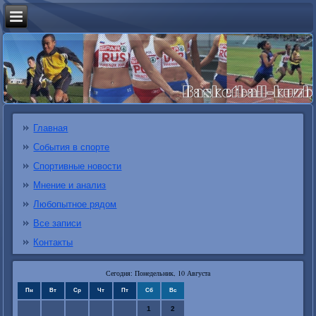
Главная
События в спорте
Спортивные новости
Мнение и анализ
Любопытное рядом
Все записи
Контакты
Сегодня: Понедельник, 10 Августа
Пн
Вт
Ср
Чт
Пт
Сб
Вс
1
2