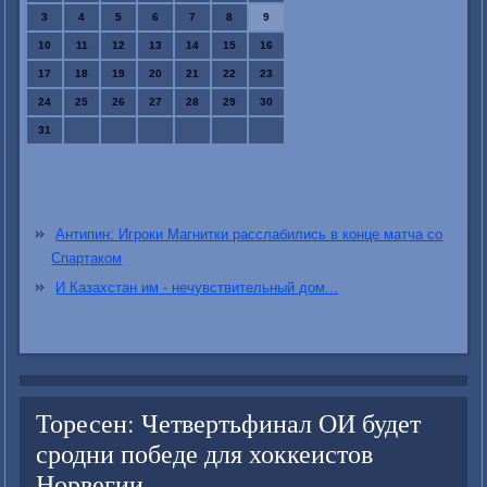
3
4
5
6
7
8
9
10
11
12
13
14
15
16
17
18
19
20
21
22
23
24
25
26
27
28
29
30
31
Антипин: Игроки Магнитки расслабились в конце матча со
Спартаком
И Казахстан им - нечувствительный дом...
Торесен: Четвертьфинал ОИ будет
сродни победе для хоккеистов
Норвегии