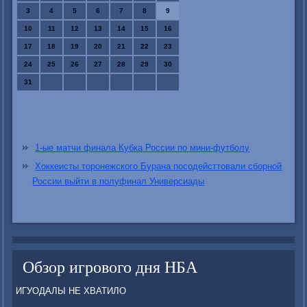
3
4
5
6
7
8
9
10
11
12
13
14
15
16
17
18
19
20
21
22
23
24
25
26
27
28
29
30
31
1-ые матчи финала Кубка России по мини-футболу
Хоккеисты торонежского Бурана посодейсттовали сборной
России выйти в полуфинал Универсиады
Обзор игрового дня НБА
ИГУОДАЛЫ НЕ ХВАТИЛО