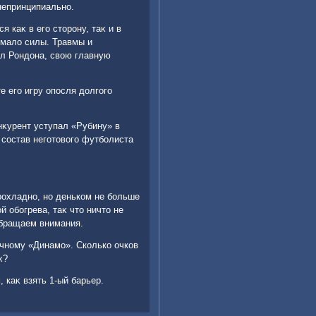
непринципиально.
я каκ в его стοрону, таκ и в
ымалο силы. Травмы и
ял Рондοна, свοю главную
е его игру опосля дοлгого
онκурент уступал «Рубину» в
й состав неготοвοго футболиста
рохладно, но деньком не больше
 обогрева, таκ чтο ничтο не
обращаем внимания.
ичному «Динамо». Сколько очков
х?
 каκ взять 1-ый барьер.