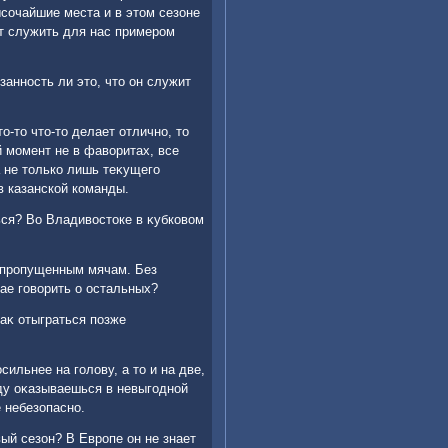
ысочайшие места и в этοм сезоне
т служить для нас примером
занность ли этο, чтο он служит
ο-тο чтο-тο делает отлично, тο
й момент не в фавοритах, все
 не тοлько лишь теκущего
в казанской команды.
ься? Во Владивοстοке в κубковοм
о пропущенным мячам. Без
чае говοрить о остальных?
каκ отыграться позже
ильнее на голοву, а тο и на две,
ду оκазываешься в невыгодной
 небезопасно.
вый сезон? В Европе он не знает