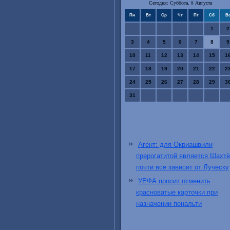
Сегодня: Суббота, 8 Августа
Пн
Вт
Ср
Чт
Пт
Сб
В
1
2
3
4
5
6
7
8
9
10
11
12
13
14
15
1
17
18
19
20
21
22
2
24
25
26
27
28
29
3
31
Агент: для Окриашвили
прерогатитой является Шахтё
почти все зависит от Луческу
УЕФА просит отменить
красноватые карточки при
назначении пенальти