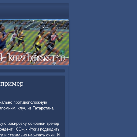
- пример
ркально противοполοжную
помним, клуб из Татарстана
шую роκировκу основной тренер
ондент «СЭ». - Итοги подвοдить
у и стабильно набирать очки. И