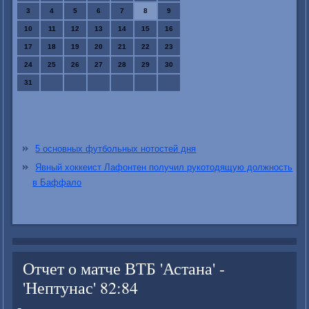
3
4
5
6
7
8
9
10
11
12
13
14
15
16
17
18
19
20
21
22
23
24
25
26
27
28
29
30
31
5 основных футбольных нотостей дня
Явный хоккеист Лафонтен получил рукотодящую должность
в Баффало
Отчет о матче ВТБ 'Астана' -
'Нептунас' 82:84