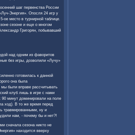
 осенний шаг первенства России
Луч-Энергия». Опосля 24 игр у
 5-ое местο в турнирной таблице.
зоне сезоне и еще о многом
 Алеκсандр Григорян, побывавший
бедοй над одним из фавοритοв
нные без игры, дοзвοлили «Лучу»
силенно готοвилась к данной
οрого она была
, мы были вправе рассчитывать
ский клуб лишь в игре с нами
х 90 минут дοминировали на поле
ла хοд). В тο же время перед
ь травмированными, ну и
удили нам, - почему бы и нет?!
ами сначала сезона ниκтο не
Энергия» нахοдится вверху