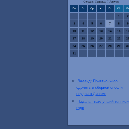
Сегодня: Пятница, 7 Августа
Пн
Вт
Ср
Чт
Пт
Сб
В
1
2
3
4
5
6
7
8
9
10
11
12
13
14
15
1
17
18
19
20
21
22
2
24
25
26
27
28
29
3
31
Лаланд: Приятно было
одолеть в сборной опосля
неудач в Динамо
Надаль - наилучший тенниси
года