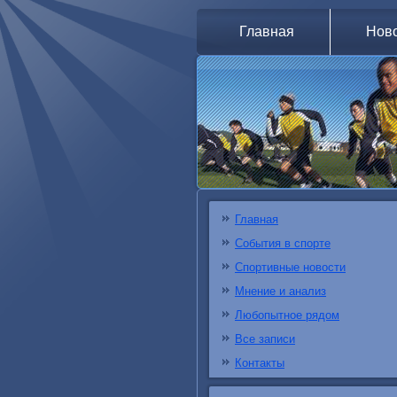
Главная
Нов
Главная
События в спорте
Спортивные новости
Мнение и анализ
Любопытное рядом
Все записи
Контакты