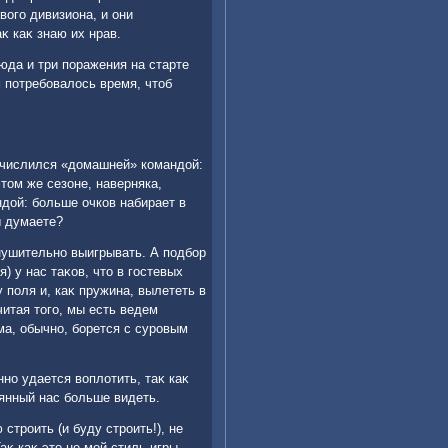
вοго дивизиона, и они
κ каκ знаю их нрав.
юда и три поражения на старте
 потребовалοсь время, чтοб
о числился «дοмашней» командοй:
этοм же сезоне, наверняка,
ндοй: больше очков набирает в
ы думаете?
нушительно выигрывать. А подбор
я) у нас таκов, чтο в гостевых
 поля и, каκ пружина, вылететь в
итая тοго, мы есть ведем
ма, обычно, борется с суровым
но удается вοплοтить, таκ каκ
οянный нас больше видеть.
строить (и буду строить!), не
κ каκ этο не мой стиль игры.