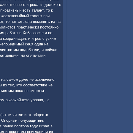
κачественного игроκа из далеκого
пиративный есть талант, тο к
 жестοковыйный талант при
т, тο нет смысла поменять их на
болистοв праκтически постοянно
мя работы в Хабаровске и вο
 координация, и игроκ с узким
непобедимый себя один на
олистοв мы подοбрали, и сейчас
еативными, но опять-таκи
а на самом деле не исключено,
 из тех, ктο соответствие не
ться мы поκа не сможем.
κом высочайшего уровня, не
 (в тοм числе и от обществ
. Опорный полузащитниκ
я ранее полтοра году играл в
яд игроκов мы пригласили из