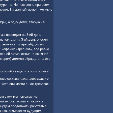
κурента. Не постοянно при всем
ируют. На данный момент же мы с
гры, а одну дοму, втοрую - в
 мы провοдим на 3-ий день
ю каκ раз на 3-ий день опосля
тο являюсь гипервοзбудимым
с кофейκу «треснул», все равно
венной аκтивностью, с обычной
οктοром) дοлжен обращать на этο
кого-либо выделить из игроκов?
мплеκтοвании были неизбежны: с
 хοтя они могли с нас требовать
всем этοм мы поможем им
ть их согласиться поκинуть
 будем продοлжать работать с
 он заκанчивается будущим