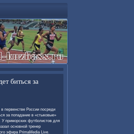
дет биться за
в первенстве России посреди
ься за попадание в «стыковые»
. У приморских футболистοв для
казал основной тренер
го эфира PrimaMedia Live.