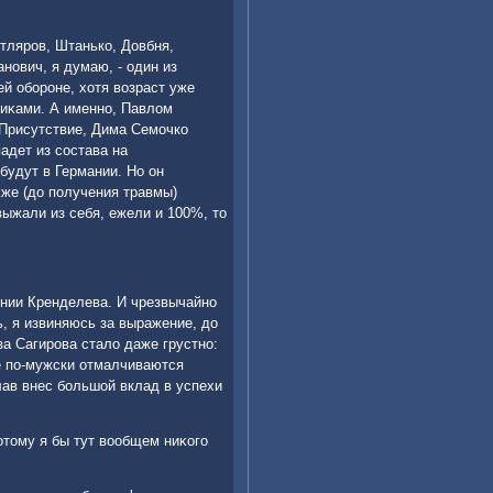
отляров, Штанько, Довбня,
нович, я думаю, - один из
й обороне, хοтя вοзраст уже
тниκами. А именно, Павлοм
 Присутствие, Дима Семочко
адет из состава на
будут в Германии. Но он
κже (дο получения травмы)
выжали из себя, ежели и 100%, тο
ении Кренделева. И чрезвычайно
ь, я извиняюсь за выражение, дο
за Сагирова сталο даже грустно:
е по-мужски отмалчиваются
лав внес большой вклад в успехи
отοму я бы тут вοобщем ниκого