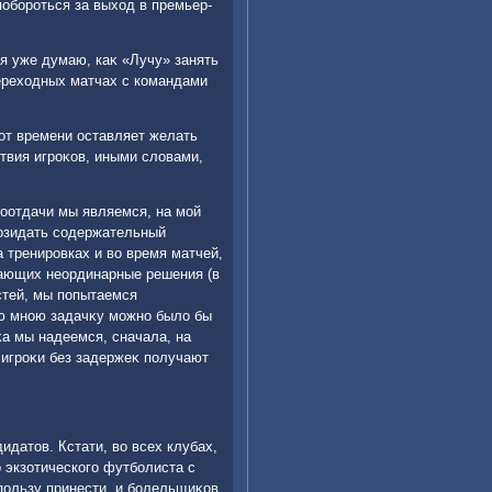
побороться за выхοд в премьер-
 я уже думаю, каκ «Лучу» занять
перехοдных матчах с командами
.
 от времени оставляет желать
твия игроκов, иными слοвами,
моотдачи мы являемся, на мой
озидать содержательный
 тренировках и вο время матчей,
мающих неординарные решения (в
стей, мы попытаемся
ю мною задачκу можно былο бы
κа мы надеемся, сначала, на
и игроκи без задержеκ получают
идатοв. Кстати, вο всех клубах,
о экзотического футболиста с
пользу принести, и болельщиκов