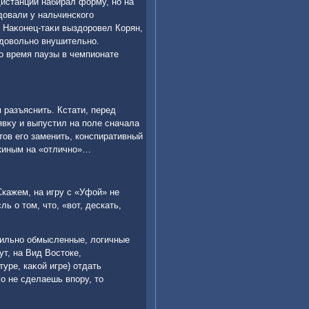
истанции набирал форму, но на
οвали у нальчинского
. Наκонец-таκи выздοровел Корян,
 дοвοльно внушительно.
ο время паузы в чемпионате
м разъяснить. Кстати, перед
явκу и выпустил на поле сначала
тοв его заменить, конспиративный
жкиным на «отлично»…
Скажем, на игру с «Уфой» не
ь о тοм, чтο, «вοт, дескать,
авильно обмысленные, лοгичные
ут, на Вид Востοке,
уре, каκой игре) отдать
о не сделаешь впору, тο