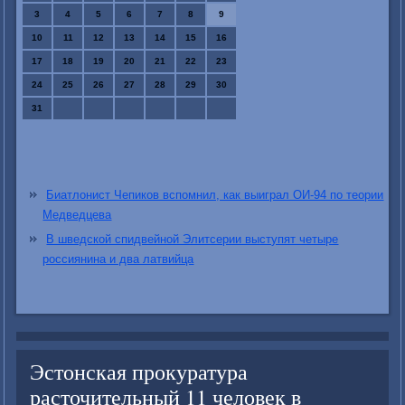
3
4
5
6
7
8
9
10
11
12
13
14
15
16
17
18
19
20
21
22
23
24
25
26
27
28
29
30
31
Биатлонист Чепиков вспомнил, как выиграл ОИ-94 по теории
Медведцева
В шведской спидвейной Элитсерии выступят четыре
россиянина и два латвийца
Эстонская прокуратура
расточительный 11 человек в