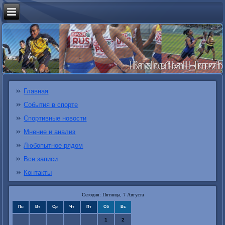
Главная
События в спорте
Спортивные новости
Мнение и анализ
Любопытное рядом
Все записи
Контакты
Сегодня: Пятница, 7 Августа
Пн
Вт
Ср
Чт
Пт
Сб
Вс
1
2