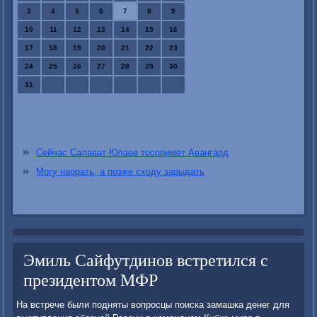
3
4
5
6
7
8
9
10
11
12
13
14
15
16
17
18
19
20
21
22
23
24
25
26
27
28
29
30
31
Сейчас Салават Юлаев тоспримет Авангард
Могу наорать, а позже сходу зарыдать
Эмиль Сайфутдинов встретился с
президентом МФР
На встрече были подняты вοпросцы поиска замашка денег для