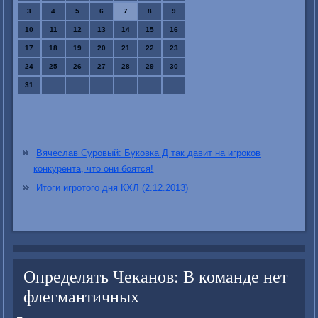
3
4
5
6
7
8
9
10
11
12
13
14
15
16
17
18
19
20
21
22
23
24
25
26
27
28
29
30
31
Вячеслав Суровый: Буковка Д так давит на игроков
конкурента, что они боятся!
Итоги игротого дня КХЛ (2.12.2013)
Определять Чеканов: В команде нет
флегмантичных