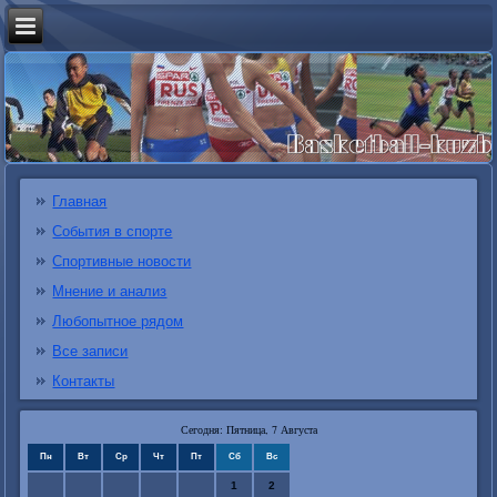
Главная
События в спорте
Спортивные новости
Мнение и анализ
Любопытное рядом
Все записи
Контакты
Сегодня: Пятница, 7 Августа
Пн
Вт
Ср
Чт
Пт
Сб
Вс
1
2