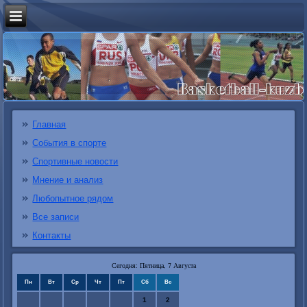
Главная
События в спорте
Спортивные новости
Мнение и анализ
Любопытное рядом
Все записи
Контакты
Сегодня: Пятница, 7 Августа
Пн
Вт
Ср
Чт
Пт
Сб
Вс
1
2