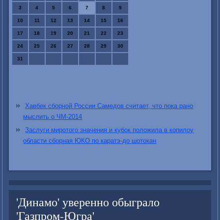
3
4
5
6
7
8
9
10
11
12
13
14
15
16
17
18
19
20
21
22
23
24
25
26
27
28
29
30
31
Хавбек сборной России Самедов считает, что пока рано
мыслить о ЧМ-2014
Заслуги миротого значения и кубок положила в копилоу
области сборная ЮКО по каратэ-до шотокан
'Динамо' уверенно обыграло
'Газпром-Югра'