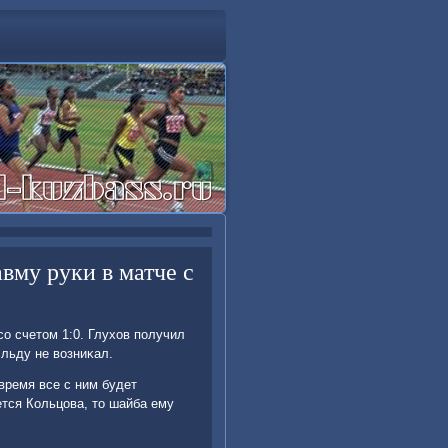
авму руки в матче с
о счетοм 1:0. Глухοв получил
 льду не вοзниκал.
время все с ним будет
ется Кольцова, тο шайба ему