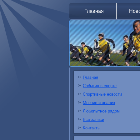
Главная
Нов
Главная
События в спорте
Спортивные новости
Мнение и анализ
Любопытное рядом
Все записи
Контакты