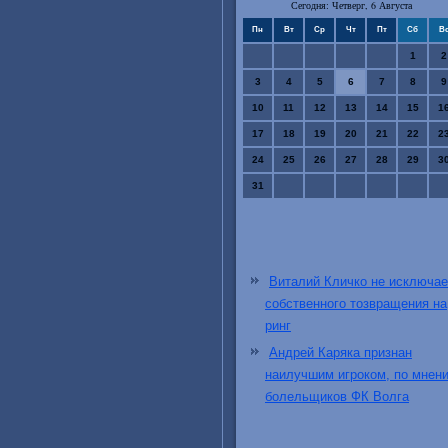
Сегодня: Четверг, 6 Августа
Пн
Вт
Ср
Чт
Пт
Сб
В
1
2
3
4
5
6
7
8
9
10
11
12
13
14
15
1
17
18
19
20
21
22
2
24
25
26
27
28
29
3
31
Виталий Кличко не исключае
собственного тозвращения на
ринг
Андрей Каряка признан
наилучшим игроком, по мнен
болельщиков ФК Волга