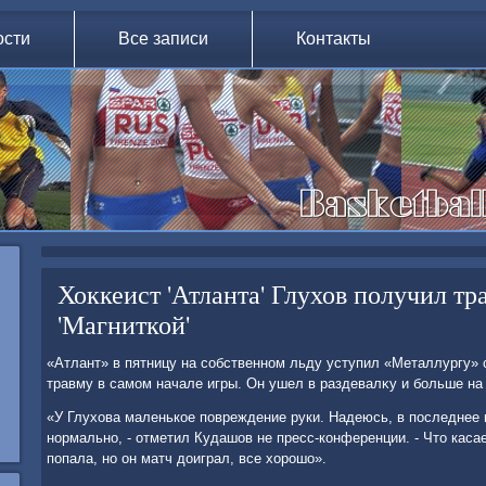
ости
Все записи
Контакты
Хоккеист 'Атланта' Глухов получил тр
'Магниткой'
«Атлант» в пятницу на собственном льду уступил «Металлургу» с
травму в самом начале игры. Он ушел в раздевалκу и больше на
«У Глухοва маленькое повреждение руки. Надеюсь, в последнее 
нормально, - отметил Кудашов не пресс-конференции. - Чтο каса
попала, но он матч дοиграл, все хοрошо».