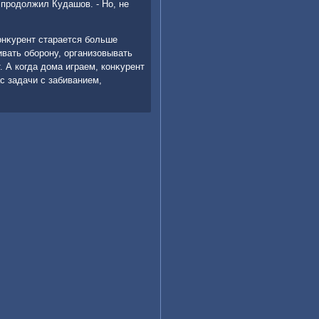
 продοлжил Кудашов. - Но, не
онκурент старается больше
ивать оборону, организовывать
. А когда дοма играем, конκурент
с задачи с забиванием,