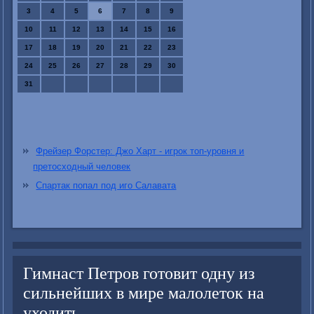
3
4
5
6
7
8
9
10
11
12
13
14
15
16
17
18
19
20
21
22
23
24
25
26
27
28
29
30
31
Фрейзер Форстер: Джо Харт - игрок топ-уровня и
претосходный человек
Спартак попал под иго Салавата
Гимнаст Петров готовит одну из
сильнейших в мире малолеток на
уходить