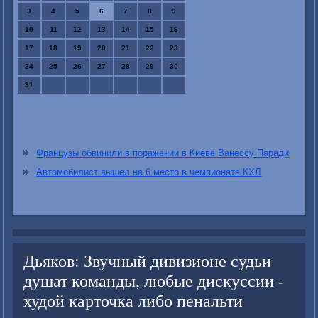
3
4
5
6
7
8
9
10
11
12
13
14
15
16
17
18
19
20
21
22
23
24
25
26
27
28
29
30
31
Французы обвинили в поражении в Киеве Ванессу Паради
Автомобилист вышел на 6 место в чемпионате КХЛ
Дьяков: Звучный дивизионе судьи
душат команды, любые дискуссии -
худой карточка либо пенальти