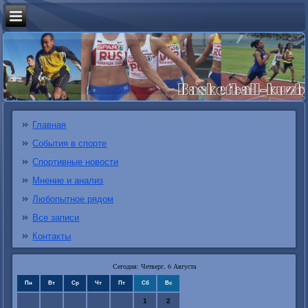
Главная
События в спорте
Спортивные новости
Мнение и анализ
Любопытное рядом
Все записи
Контакты
Сегодня: Четверг, 6 Августа
Пн
Вт
Ср
Чт
Пт
Сб
Вс
1
2