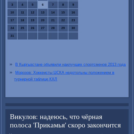
3
4
5
6
7
8
9
10
11
12
13
14
15
16
17
18
19
20
21
22
23
24
25
26
27
28
29
30
31
В Кыргызстане объявили наилучших спортсменов 2013 года
Морозов: Хоккеисты ЦСКА недотольны положением в
турнирной таблице КХЛ
Викулов: надеюсь, что чёрная
полоса 'Прикамья' скоро закончится