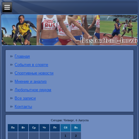
Главная
События в спорте
Спортивные новости
Мнение и анализ
Любопытное рядом
Все записи
Контакты
Сегодня: Четверг, 6 Августа
Пн
Вт
Ср
Чт
Пт
Сб
Вс
1
2