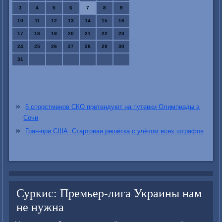
3
4
5
6
7
8
9
10
11
12
13
14
15
16
17
18
19
20
21
22
23
24
25
26
27
28
29
30
31
5 спорстменов СКО претендуют на путевки Олимпиады в
Сочи
Гран-при США. Стартовая решётка с учётом всех штрафов
Суркис: Премьер-лига Украины нам
не нужна