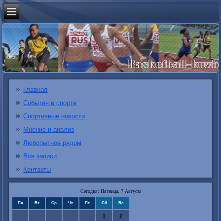
Главная
События в спорте
Спортивные новости
Мнение и анализ
Любопытное рядом
Все записи
Контакты
Сегодня: Пятница, 7 Августа
Пн
Вт
Ср
Чт
Пт
Сб
Вс
1
2