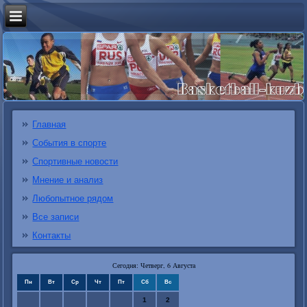
Главная
События в спорте
Спортивные новости
Мнение и анализ
Любопытное рядом
Все записи
Контакты
Сегодня: Четверг, 6 Августа
Пн
Вт
Ср
Чт
Пт
Сб
Вс
1
2