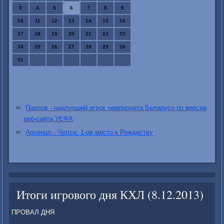
3
4
5
6
7
8
9
10
11
12
13
14
15
16
17
18
19
20
21
22
23
24
25
26
27
28
29
30
31
Павлов - наилучший игрок чемпионата Беларуси по версии
веб-сайта УЕФА
Арсенал - Челси: 1-ое место к Рождеству
Итоги игрового дня КХЛ (8.12.2013)
ПРОВАЛ ДНЯ