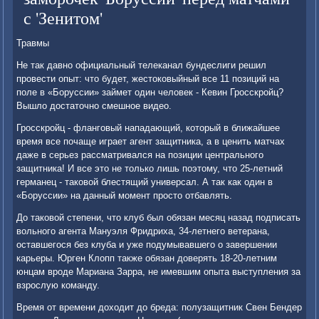
с 'Зенитом'
Травмы
Не так давно официальный телеканал бундеслиги решил
провести опыт: что будет, жестоковыйный все 11 позиций на
поле в «Боруссии» займет один человек - Кевин Гросскройц?
Вышло достаточно смешное видео.
Гросскройц - фланговый нападающий, который в ближайшее
время все почаще играет агент защитника, а в ценить матчах
даже в серьез рассматривался на позиции центрального
защитника! И все это не только лишь поэтому, что 25-летний
германец - таковой блестящий универсал. А так как один в
«Боруссии» на данный момент просто отбавлять.
До таковой степени, что клуб был обязан месяц назад подписать
вольного агента Мануэля Фридриха, 34-летнего ветерана,
оставшегося без клуба и уже подумывавшего о завершении
карьеры. Юрген Клопп также обязан доверять 18-20-летним
юнцам вроде Мариана Зарра, не имевшим опыта выступления за
взрослую команду.
Время от времени доходит до бреда: полузащитник Свен Бендер