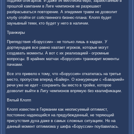
подачки олигархов. И даже 54 миллиона евро, заработанные в
прошлой кампании в Лиге чемпионов не разрешают
разбрасываться повторение. А эпидемия травм не дозволит
клубу отойти от собственного бизнес-плана: Клопп будет
заунывный теми, кто будет у него в наличии.
Транжиры
Препядствия «Боруссии» - не только лишь в кадрах. У
дортмундцев все равно хватает игроков, которые могут
создавать моменты. А вот с их реализацией - огромные
вопросцы. В крайних матчах «Боруссия» транжирит моменты
пачками.
Все это привело к тому, что «Боруссия» откатилась на третье
место, пропустив вперед «Байер». О конкуренции с «Баварией»
речи уже не идет - сохранить бы место в тройке, которое
дозволит выйти в Лигу чемпионов впрямую без квалификации.
Вялый Клопп
Клопп известен в Германии как неописуемый оптимист,
постоянно надеющийся на предубежденный, не теряющий
присутствия духа даже в самых сложных ситуациях. Но на
данный момент оптимизма у шефа «Боруссии» поубавилась.