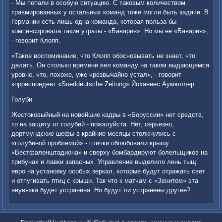
- Мы попали в особую ситуацию. С таковым количеством
травмированных у остальных команд тоже могли быть задачи. В
Германии есть лишь одна команда, которая польза бы
компенсировала такие утраты - «Бавария». Но мы не «Бавария»,
- говорит Клопп.
«Такое воспоминание, что Клопп обосновывать не знает, что
делать. Он столько времени вел команду на таком выдающемся
уровне, что, похоже, уже чрезвычайно устал», - говорит
корреспондент «Sueddeutsche Zeitung» Йоханнес Аумюллер.
Голуби
Жестоковыйный на новейшие кадры в «Боруссии» нет средств,
то на защиту от голубей - пожалуйста. Нет, серьезно,
дортмундские шефы в крайние месяцы столкнулись с
«голубиной проблемой» - птички облюбовали крышу
«Вестфаленштадиона» и сверху бомбардируют болельщиков на
трибунах и лавки запасных. Управление выделило лень тыщ
евро на установку особых зеркал, которые будут отражать свет
и отпугивать птиц с крыши. Так что к матчам с «Зенитом» эта
неувязка будет устранена. Но будут ли устранены другие?