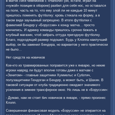
в матче Лиги чемпионов с «Наполи» (он, кстати, играл на
«чужой» позиции в обороне) разбил для себя нос, но оставался
на поле, часть на то, что ему злой ли не каждые 10 минут
пришлось поменять футболку: кровь стекала на форму, а в
таком виде заунывный запрещено. В итоге футболки с
фамилией Бендер у «Боруссии» к концу матча… просто
кончились. И админу команды пришлось срочно бежать в
клубный магазин, чтоб забрать оттуда пригодную футболку.
Благо, подходящий размер подошел. Будь у Клоппа наилучший
выбор, он бы заменил Бендера, но вариантов у него практически
не было…
Нет средств на новичков
Кое-кто из травмированных поправится уже к январю, но некие
игроки навряд ли будут вполне готовы даже к матчам с
«Зенитом» - главные защитники Хуммельс и Суботич,
полузащитники Гюндоган и Бендер, а может быть, и Шахин. В
таковой ситуации от клуба традиционно ожидают значимого
усиления в зимнее трансферное окно. Но лишь не в «Боруссии»:
- Думаю, нам не стоит бич новичков в январе, - прямо произнес
Клопп.
Совершенная финансовая модель «Боруссии» не опирается на