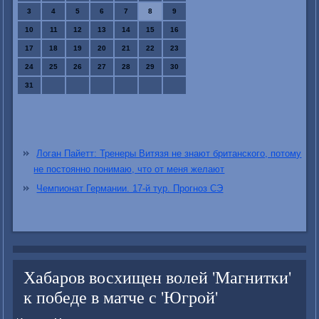
3
4
5
6
7
8
9
10
11
12
13
14
15
16
17
18
19
20
21
22
23
24
25
26
27
28
29
30
31
Логан Пайетт: Тренеры Витязя не знают британского, потому
не постоянно понимаю, что от меня желают
Чемпионат Германии. 17-й тур. Прогноз СЭ
Хабаров восхищен волей 'Магнитки'
к победе в матче с 'Югрой'