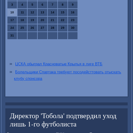
3
4
5
6
7
8
9
10
11
12
13
14
15
16
17
18
19
20
21
22
23
24
25
26
27
28
29
30
31
ЦСКА обыграл Красноватые Крылья в лиге ВТБ
Болельщики Спартака требуют посодейсттовать отыскать
клубу спонсора
Директор 'Тобола' подтвердил уход
лишь 1-го футболиста