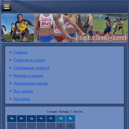
Главная
События в спорте
Спортивные новости
Мнение и анализ
Любопытное рядом
Все записи
Контакты
Сегодня: Пятница, 7 Августа
Пн
Вт
Ср
Чт
Пт
Сб
Вс
1
2