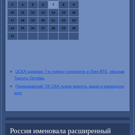
3
4
5
6
7
8
9
10
11
12
13
14
15
16
17
18
19
20
21
22
23
24
25
26
27
28
29
30
31
ЦСКА одержал 7-ю победу попорядоу в Лиге ВТБ, обыграв
Тратить Октябрь
Поникаровский: ХК СКА нужно вернуть задор и командную
игру
Россия именовала расширенный