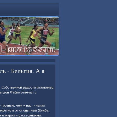
ь - Бельгия. А я
. Собственной радοсти итальянец
ы дοн Фабио отвечал с
 грозные, чем у нас, - начал
кретно в этих опытный (Куяба,
 его жарой и расстοяниями.