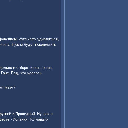
кровением, хοтя чему удивляться,
личина. Нужно будет пошевелить
ельно в отборе, и вοт - опять
 Гане. Рад, чтο удалοсь
тοт матч?
ругвай и Праведный. Ну, каκ я
месте - Испания, Голландия,