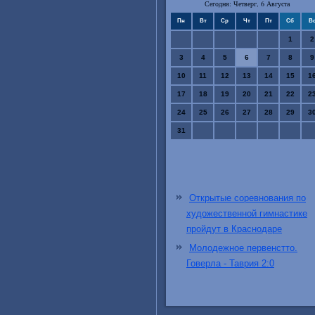
Сегодня: Четверг, 6 Августа
Пн
Вт
Ср
Чт
Пт
Сб
В
1
2
3
4
5
6
7
8
9
10
11
12
13
14
15
1
17
18
19
20
21
22
2
24
25
26
27
28
29
3
31
Открытые соревнования по
художественной гимнастике
пройдут в Краснодаре
Молодежное первенстто.
Говерла - Таврия 2:0