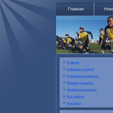
Главная
Нов
Главная
События в спорте
Спортивные новости
Мнение и анализ
Любопытное рядом
Все записи
Контакты