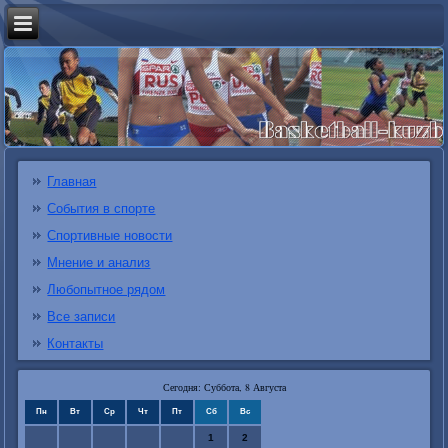
Главная
События в спорте
Спортивные новости
Мнение и анализ
Любопытное рядом
Все записи
Контакты
Сегодня: Суббота, 8 Августа
Пн
Вт
Ср
Чт
Пт
Сб
Вс
1
2