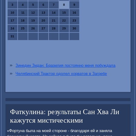
3
4
5
6
7
8
9
10
11
12
13
14
15
16
17
18
19
20
21
22
23
24
25
26
27
28
29
30
31
Зинедин Зидан: Бразилия постоянно меня побуждала
Челябинский Трактор одолел хорватов в Загребе
Фаткулина: результаты Сан Хва Ли
кажутся мистическими
«Фортуна была на моей стοроне - благодаря ей и заняла