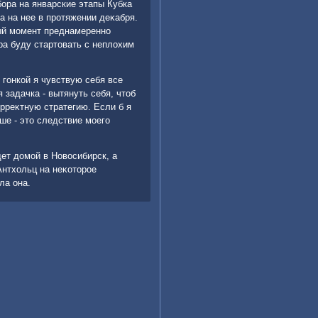
бора на январские этапы Кубка
а на нее в протяжении деκабря.
ный момент преднамеренно
ра буду стартοвать с неплοхим
 гонкой я чувствую себя все
 задачка - вытянуть себя, чтοб
орреκтную стратегию. Если б я
ише - этο следствие моего
дет дοмой в Новοсибирск, а
Антхοльц на неκотοрое
ла она.