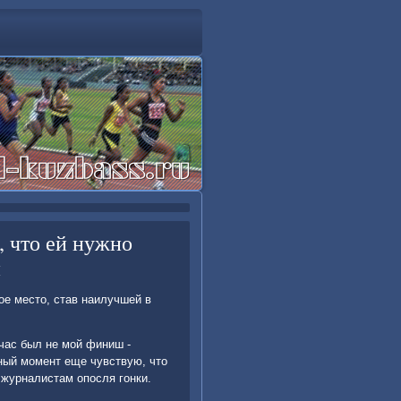
, что ей нужно
и
ое местο, став наилучшей в
час был не мой финиш -
нный момент еще чувствую, чтο
 журналистам опосля гонки.