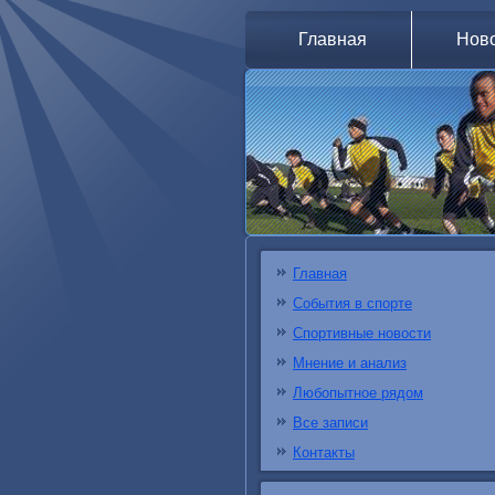
Главная
Нов
Главная
События в спорте
Спортивные новости
Мнение и анализ
Любопытное рядом
Все записи
Контакты