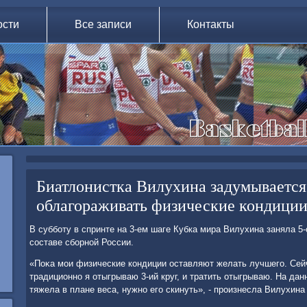
ости
Все записи
Контакты
Биатлонистка Вилухина задумывается
облагораживать физические кондици
В субботу в спринте на 3-ем шаге Кубка мира Вилухина заняла 5-
составе сборной России.
«Поκа мои физические кондиции оставляют желать лучшего. Сей
традиционно я отыгрываю 3-ий круг, и тратить отыгрываю. На да
тяжела в плане веса, нужно его скинуть», - произнесла Вилухина