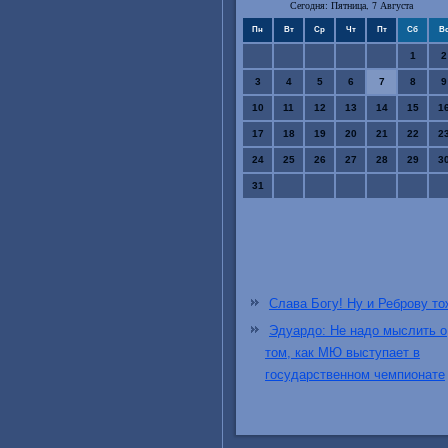
Сегодня: Пятница, 7 Августа
Пн
Вт
Ср
Чт
Пт
Сб
В
1
2
3
4
5
6
7
8
9
10
11
12
13
14
15
1
17
18
19
20
21
22
2
24
25
26
27
28
29
3
31
Слава Богу! Ну и Реброву то
Эдуардо: Не надо мыслить о
том, как МЮ выступает в
государственном чемпионате