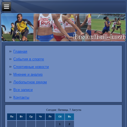
Главная
События в спорте
Спортивные новости
Мнение и анализ
Любопытное рядом
Все записи
Контакты
Сегодня: Пятница, 7 Августа
Пн
Вт
Ср
Чт
Пт
Сб
Вс
1
2