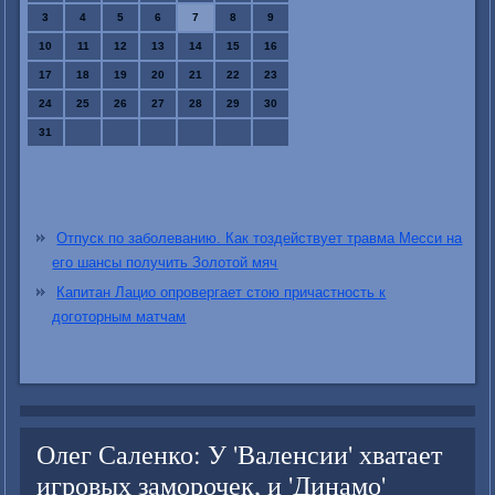
3
4
5
6
7
8
9
10
11
12
13
14
15
16
17
18
19
20
21
22
23
24
25
26
27
28
29
30
31
Отпуск по заболеванию. Как тоздействует травма Месси на
его шансы получить Золотой мяч
Капитан Лацио опровергает стою причастность к
доготорным матчам
Олег Саленко: У 'Валенсии' хватает
игровых заморочек, и 'Динамо'