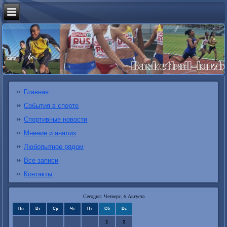
Главная
События в спорте
Спортивные новости
Мнение и анализ
Любопытное рядом
Все записи
Контакты
Сегодня: Четверг, 6 Августа
Пн
Вт
Ср
Чт
Пт
Сб
Вс
1
2