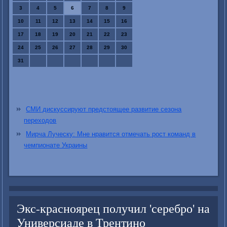
3
4
5
6
7
8
9
10
11
12
13
14
15
16
17
18
19
20
21
22
23
24
25
26
27
28
29
30
31
СМИ дискуссируют предстоящее развитие сезона
переходов
Мирча Луческу: Мне нравится отмечать рост команд в
чемпионате Украины
Экс-красноярец получил 'серебро' на
Универсиаде в Трентино